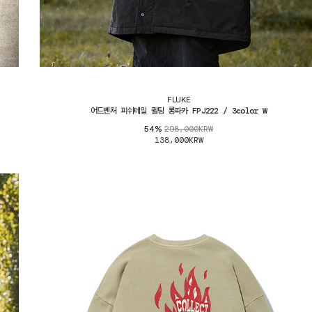
FLUKE
어드벤처 피쉬테일 퀼팅 롱파카 FPJ222 / 3color W
298,000KRW
54%
138,000KRW