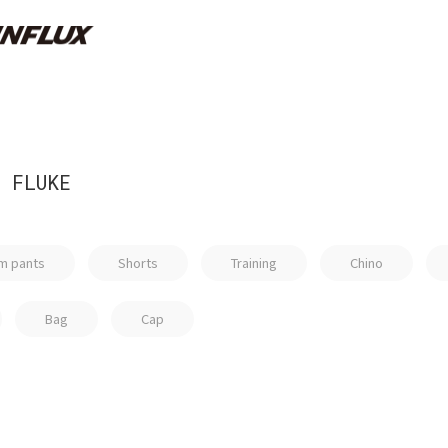
FLUKE
m pants
Shorts
Training
Chino
Bag
Cap