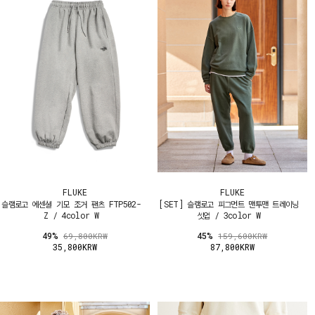
FLUKE
FLUKE
슬램로고 에센셜 기모 조거 팬츠 FTP502-
[SET] 슬램로고 피그먼트 맨투맨 트레이닝
Z / 4color W
셋업 / 3color W
49%
45%
69,800KRW
159,600KRW
35,800KRW
87,800KRW