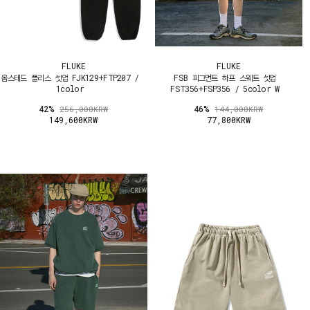
FLUKE
FLUKE
옴스테드 플리스 셋업 FJK129+FTP207 /
FSB 피그먼트 하프 스웨트 셋업
1color
FST356+FSP356 / 5color W
42%
46%
256,000KRW
144,000KRW
149,600KRW
77,800KRW