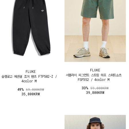
FLUKE
FLUKE
서플라이 피그먼트 스트링 하프 스웨트쇼츠
슬램로고 에센셜 조거 팬츠 FTP502-Z /
FSP352 / 4color M
4color M
33%
59,000KRW
49%
69,800KRW
39,800KRW
35,800KRW