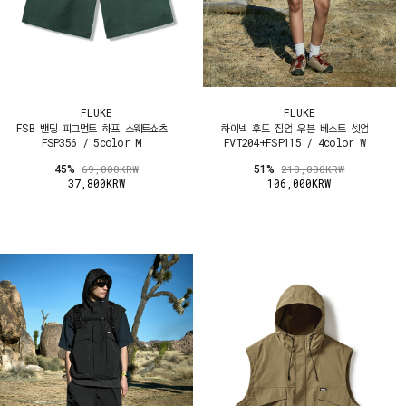
FLUKE
FLUKE
FSB 밴딩 피그먼트 하프 스웨트쇼츠
하이넥 후드 집업 우븐 베스트 셋업
FSP356 / 5color M
FVT204+FSP115 / 4color W
45%
51%
69,000KRW
218,000KRW
37,800KRW
106,000KRW