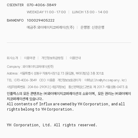
070-4006-3849
CS CENTER
WEEKDAY 11:00 - 17:00
LUNCH 13:00 - 14:00
100029405222
BANK INFO
예금주 : 와이에이치코퍼레이션(주)
은행명 : 신한은행
회사소개
이용약관
개인정보취급방침
이용안내
Company : 와이에이치코퍼레이션(주)
Address : 서울특별시 성동구 자동차시장1길 73 (용답동, 부라다빌딩) 3층 301호
이해남(lhn@yhcompany.kr)
TEL : 070-4006-3849
CEO :이용훈
개인정보보호관리자 :
[사업자정보]
사업자등록번호 : 204-86-29092
통신판매업신고번호 :제 2017-서울성동-0473 호
인플럭스의 모든 콘텐츠는 ㈜와이에이치코퍼레이션의 소유이며, 모든 권리는 ㈜와이에이
치코퍼레이션에 있습니다.
All contents of Influx are owned by YH Corporation, and all
rights belong to YH Corporation.
YH Corporation, Ltd. All rights reserved.