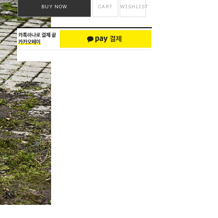
BUY NOW
CART
WISHLIST