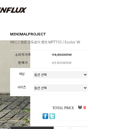
MINIMALPROJECT
퍼티그 벌룬 코듀로이 팬츠 MPT110 / 5color W
소비자가격
94,800KRW
판매가
69,800KRW
색상
사이즈
￦
0
TOTAL PRICE