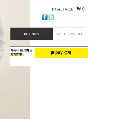
￦
0
TOTAL PRICE
BUY NOW
CART
WISHLIST