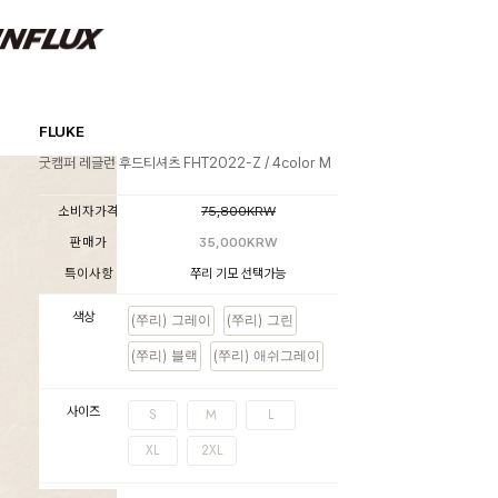
FLUKE
굿캠퍼 레글런 후드티셔츠 FHT2022-Z / 4color M
소비자가격
75,800KRW
판매가
35,000KRW
특이사항
쭈리 기모 선택가능
색상
(쭈리) 그레이
(쭈리) 그린
(쭈리) 블랙
(쭈리) 애쉬그레이
사이즈
S
M
L
XL
2XL