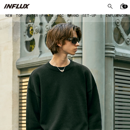
0
NEW
TOP
OUTER
PANTS
ACC
BRAND
SET-UP
|
INFLUENCER