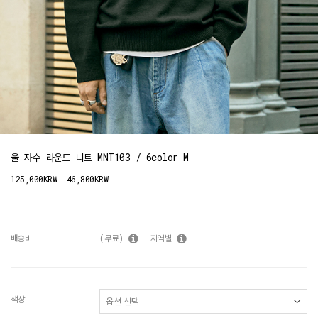
울 자수 라운드 니트 MNT103 / 6color M
125,000KRW
46,800KRW
배송비
(무료)
지역별
색상