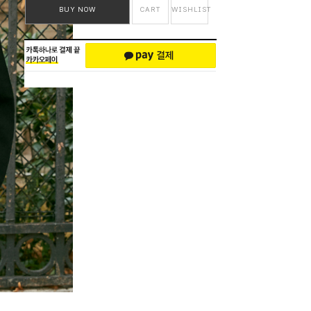
BUY NOW
CART
WISHLIST