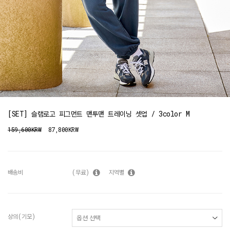
[SET] 슬램로고 피그먼트 맨투맨 트레이닝 셋업 / 3color M
159,600KRW
87,800KRW
배송비
(무료)
지역별
상의(기모)