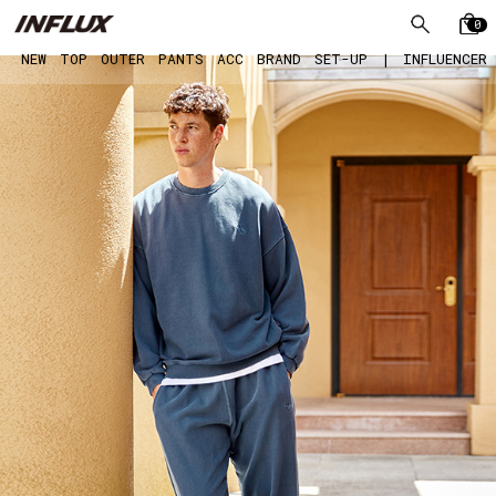
0
NEW
TOP
OUTER
PANTS
ACC
BRAND
SET-UP
|
INFLUENCER