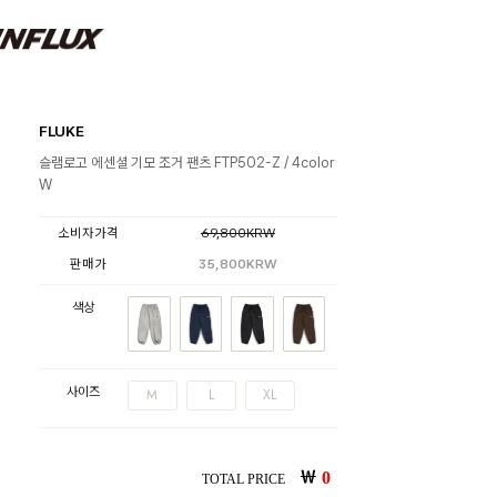
FLUKE
슬램로고 에센셜 기모 조거 팬츠 FTP502-Z / 4color
W
소비자가격
69,800KRW
판매가
35,800KRW
색상
사이즈
M
L
XL
￦
0
TOTAL PRICE