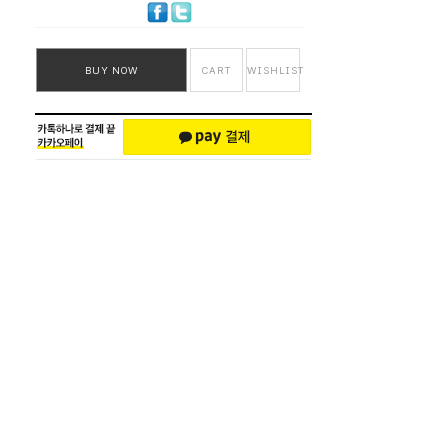
BUY NOW
CART
WISHLIST