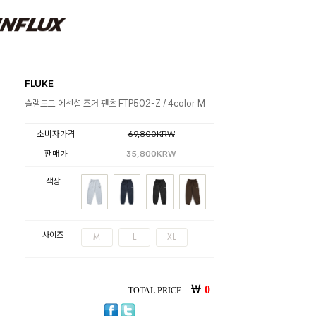
FLUKE
슬램로고 에센셜 조거 팬츠 FTP502-Z / 4color M
소비자가격
69,800KRW
판매가
35,800KRW
색상
사이즈
M
L
XL
￦
0
TOTAL PRICE