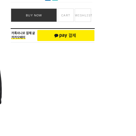
BUY NOW
CART
WISHLIST