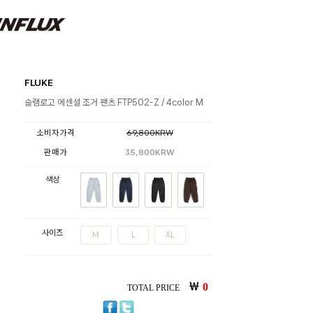
FLUKE
슬램로고 에센셜 조거 팬츠 FTP502-Z / 4color M
소비자가격
69,800KRW
판매가
35,800KRW
색상
사이즈
M
L
XL
￦
0
TOTAL PRICE