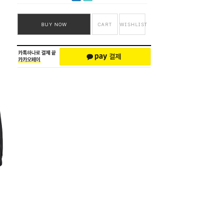
BUY NOW
CART
WISHLIST