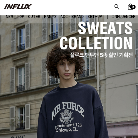
0
NEW
TOP
OUTER
PANTS
ACC
BRAND
SET-UP
|
INFLUENCER