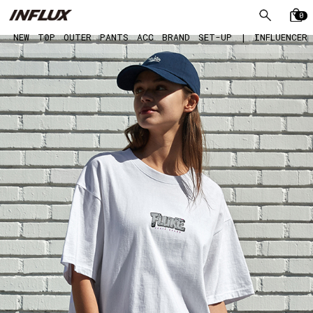
0
NEW
TOP
OUTER
PANTS
ACC
BRAND
SET-UP
|
INFLUENCER