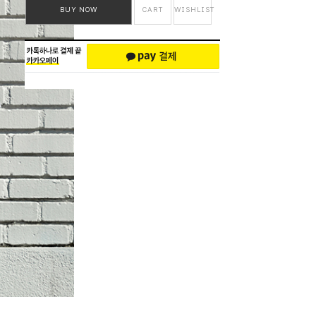
BUY NOW
CART
WISHLIST