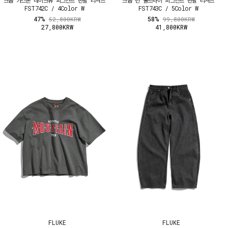
FST742C / 4Color W
FST743C / 5Color W
47%
58%
52,800KRW
99,800KRW
27,800KRW
41,800KRW
FLUKE
FLUKE