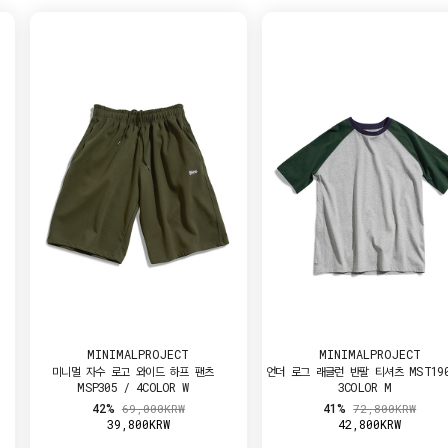
ALPROJECT
MINIMALPROJECT
MIN
고 와이드 하프 팬츠
언더 로그 래글런 반팔 티셔츠 MST190 /
언더 로그 래글런
/ 4COLOR W
3COLOR M
41%
4
69,000KRW
72,800KRW
,800KRW
42,800KRW