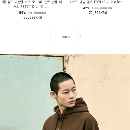
크롭 월드 마운틴 자수 로고 피그먼트 반팔 티
커브드 데님 팬츠 FDP112 / 2Color
셔츠 FST741C / 4C...
42%
138,000KRW
59%
79,800KRW
94,000KRW
38,800KRW
more