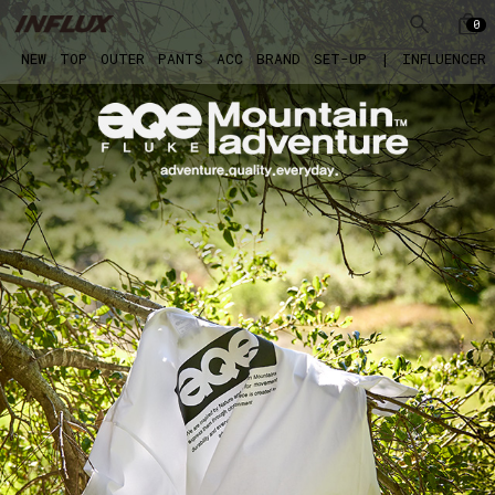
0
NEW
TOP
OUTER
PANTS
ACC
BRAND
SET-UP
|
INFLUENCER