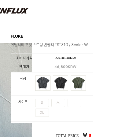
FLUKE
유틸리티 포켓 스트링 반팔티 FST310 / 3color W
소비자가격
69,800KRW
판매가
46,800KRW
색상
사이즈
S
M
L
XL
￦
0
TOTAL PRICE