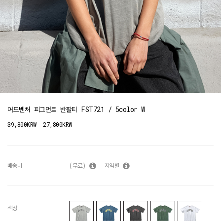
어드벤처 피그먼트 반팔티 FST721 / 5color W
39,800KRW
27,800KRW
배송비
(무료)
지역별
색상