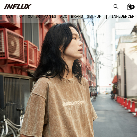
0
NEW
TOP
OUTER
PANTS
ACC
BRAND
SET-UP
|
INFLUENCER