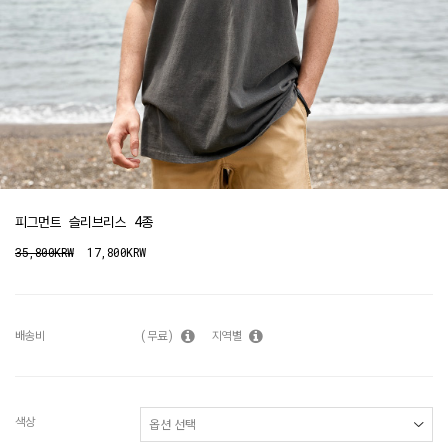
피그먼트 슬리브리스 4종
35,800KRW
17,800KRW
배송비
(무료)
지역별
색상