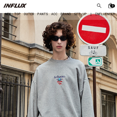
0
NEW
TOP
OUTER
PANTS
ACC
BRAND
SET-UP
|
INFLUENCER