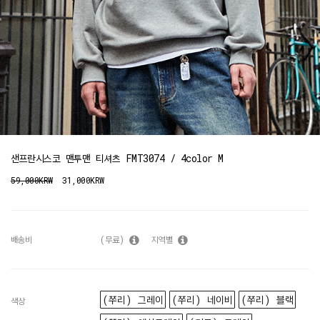
샌프란시스코 맨투맨 티셔츠 FMT3074 / 4color M
59,000KRW
31,000KRW
배송비
(무료)
지역별
(쭈리) 그레이
(쭈리) 네이비
(쭈리) 블랙
색상