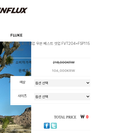
FLUKE
하이넥 후드 집업 우븐 베스트 셋업 FVT204+FSP115
/ 4color
소비자가격
218,000KRW
판매가
106,000KRW
색상
사이즈
￦
0
TOTAL PRICE