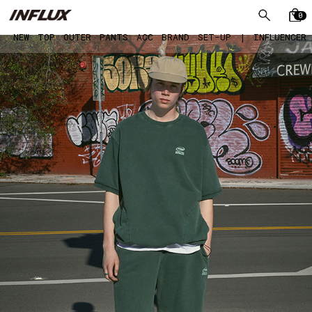
0
NEW
TOP
OUTER
PANTS
ACC
BRAND
SET-UP
|
INFLUENCER