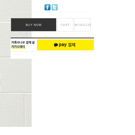
BUY NOW
CART
WISHLIST