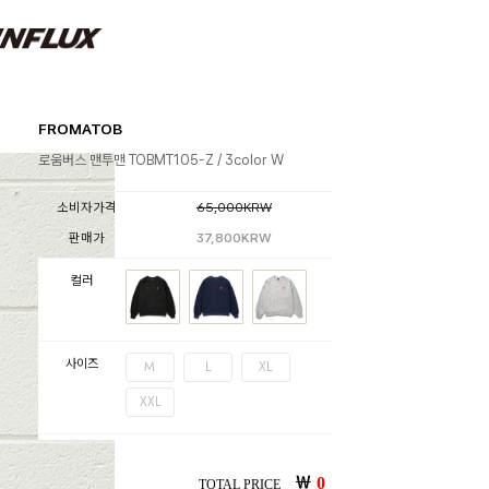
FROMATOB
로움버스 맨투맨 TOBMT105-Z / 3color W
소비자가격
65,000KRW
판매가
37,800KRW
컬러
사이즈
M
L
XL
XXL
￦
0
TOTAL PRICE