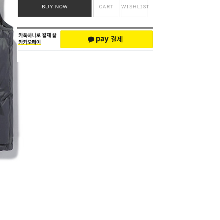
BUY NOW
CART
WISHLIST