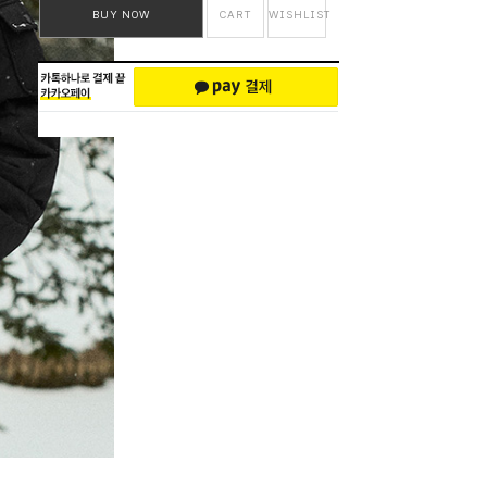
BUY NOW
CART
WISHLIST