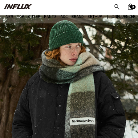
0
NEW
TOP
OUTER
PANTS
ACC
BRAND
SET-UP
|
INFLUENCER