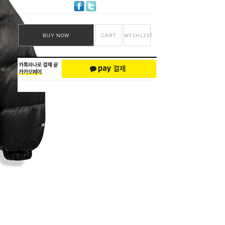
BUY NOW
CART
WISHLIST