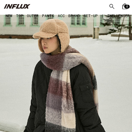
0
NEW
TOP
OUTER
PANTS
ACC
BRAND
SET-UP
|
INFLUENCER