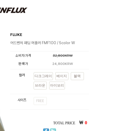
FLUKE
어드벤처 패딩 머플러 FMF100 / 5color W
소비자가격
32,800KRW
판매가
24,800KRW
컬러
다크그레이
베이지
블랙
브라운
아이보리
사이즈
FREE
￦
0
TOTAL PRICE