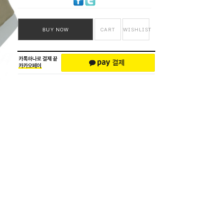
BUY NOW
CART
WISHLIST