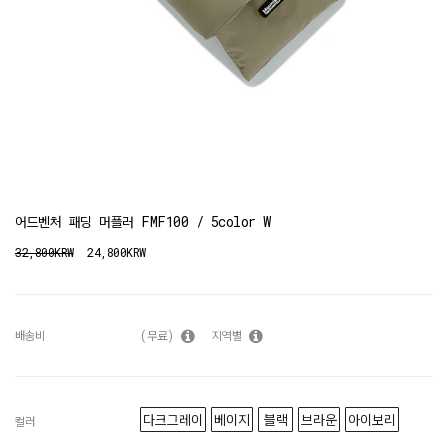
어드벤처 패딩 머플러 FMF100 / 5color W
32,800KRW
24,800KRW
배송비
(무료)
지역별
다크그레이
베이지
블랙
브라운
아이보리
컬러