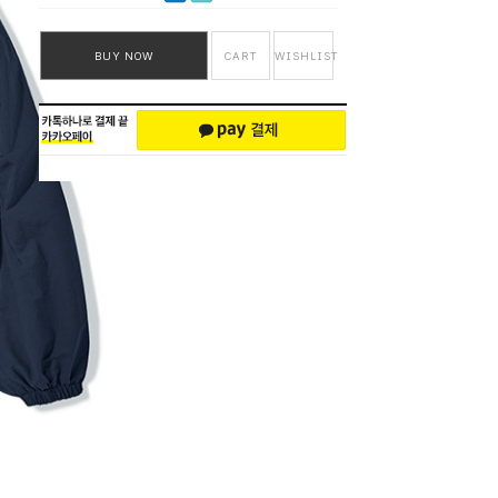
BUY NOW
CART
WISHLIST