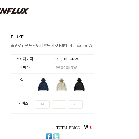
FLUKE
슬램로고 윈드스토퍼 후드 자켓 FJK124 / 3color W
소비자가격
168,000KRW
판매가
99,000KRW
컬러
사이즈
M
L
XL
￦
0
TOTAL PRICE