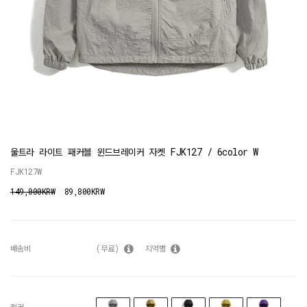
울트라 라이트 패커블 윈드브레이커 자켓 FJK127 / 6color W
FJK127W
149,000KRW
89,800KRW
배송비
(무료)
지역별