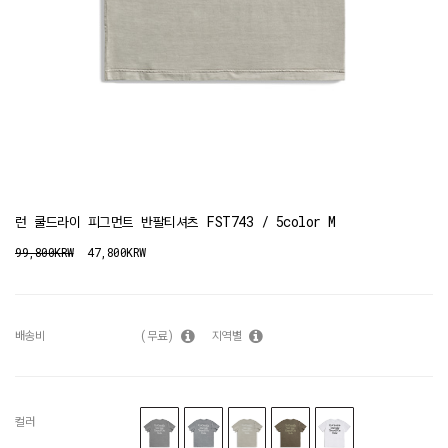
런 쿨드라이 피그먼트 반팔티셔츠 FST743 / 5color M
99,800KRW
47,800KRW
배송비
(무료)
지역별
컬러