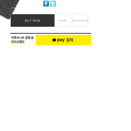
BUY NOW
CART
WISHLIST