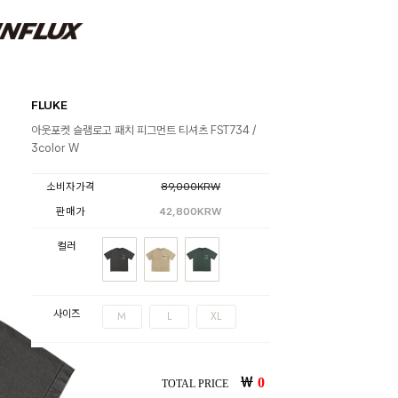
FLUKE
아웃포켓 슬램로고 패치 피그먼트 티셔츠 FST734 /
3color W
소비자가격
89,000KRW
판매가
42,800KRW
컬러
사이즈
M
L
XL
￦
0
TOTAL PRICE