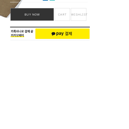
BUY NOW
CART
WISHLIST