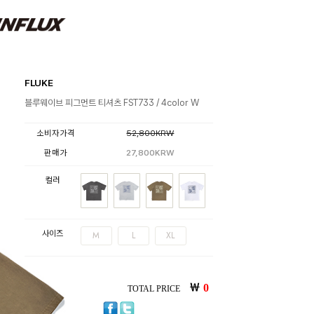
FLUKE
블루웨이브 피그먼트 티셔츠 FST733 / 4color W
소비자가격
52,800KRW
판매가
27,800KRW
컬러
사이즈
M
L
XL
￦
0
TOTAL PRICE