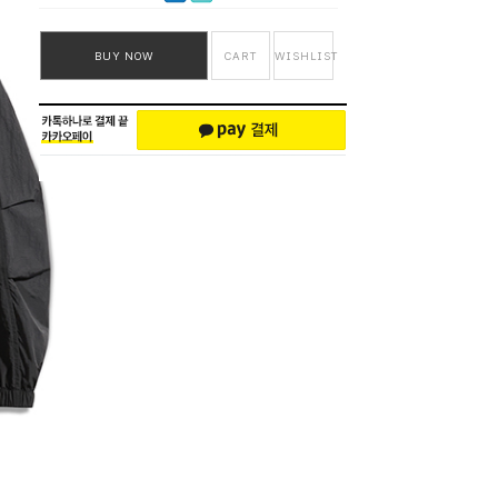
BUY NOW
CART
WISHLIST