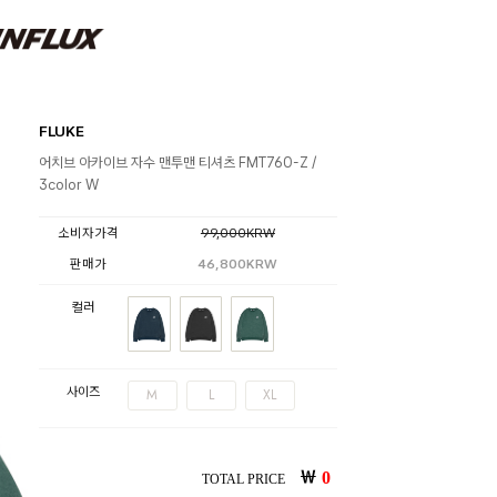
FLUKE
어치브 아카이브 자수 맨투맨 티셔츠 FMT760-Z /
3color W
소비자가격
99,000KRW
판매가
46,800KRW
컬러
사이즈
M
L
XL
￦
0
TOTAL PRICE