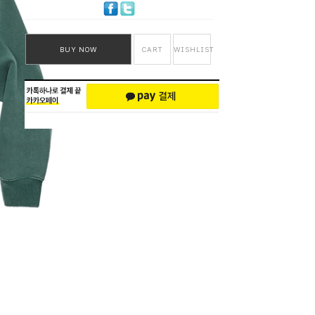
BUY NOW
CART
WISHLIST