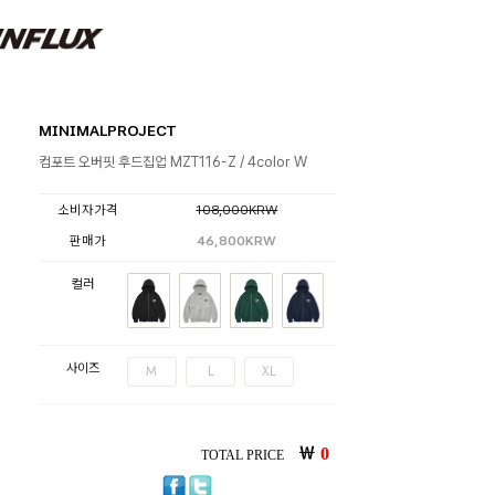
MINIMALPROJECT
컴포트 오버핏 후드집업 MZT116-Z / 4color W
소비자가격
108,000KRW
판매가
46,800KRW
컬러
사이즈
M
L
XL
￦
0
TOTAL PRICE