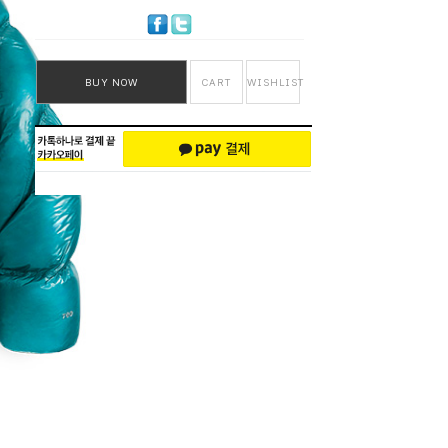
BUY NOW
CART
WISHLIST