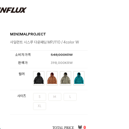
MINIMALPROJECT
사일런트 시스루 다운패딩 MPJ110 / 4color W
소비자가격
548,000KRW
판매가
398,000KRW
컬러
사이즈
S
M
L
XL
￦
0
TOTAL PRICE