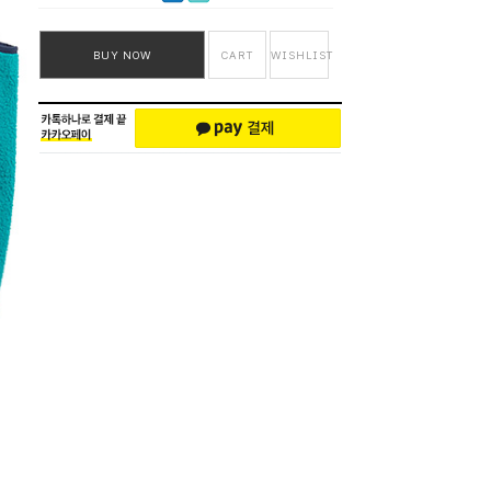
BUY NOW
CART
WISHLIST