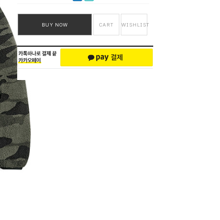
BUY NOW
CART
WISHLIST