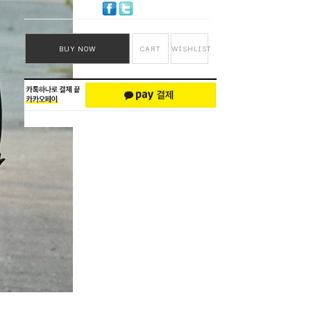
BUY NOW
CART
WISHLIST