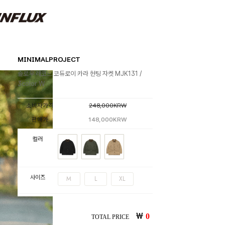
MINIMALPROJECT
슬로우 레코드 코듀로이 카라 헌팅 자켓 MJK131 /
3color W
소비자가격
248,000KRW
판매가
148,000KRW
컬러
사이즈
M
L
XL
￦
0
TOTAL PRICE