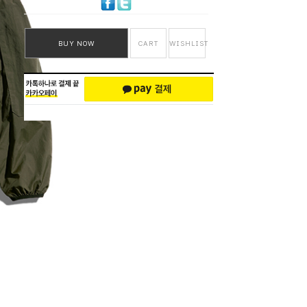
BUY NOW
CART
WISHLIST