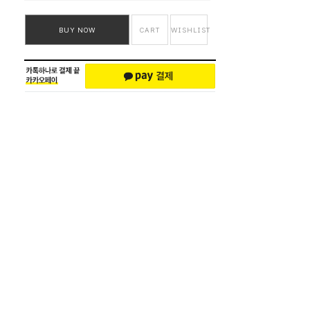
BUY NOW
CART
WISHLIST