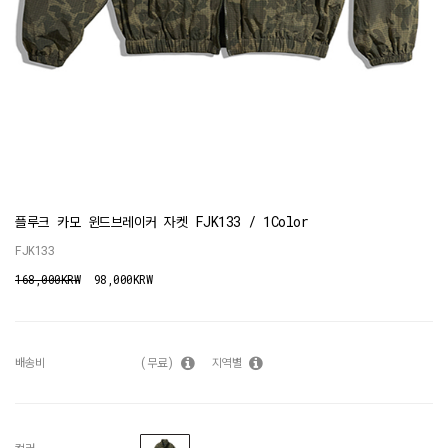
플루크 카모 윈드브레이커 자켓 FJK133 / 1Color
FJK133
168,000KRW
98,000KRW
배송비
(무료)
지역별