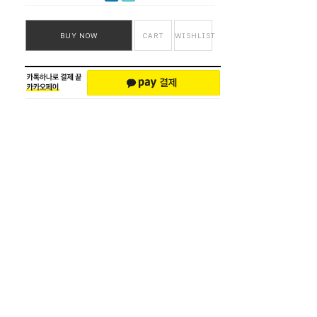
BUY NOW
CART
WISHLIST