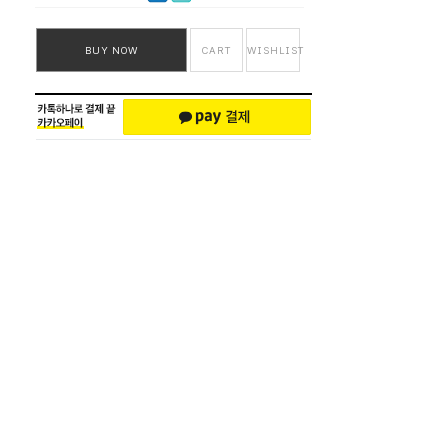
BUY NOW
CART
WISHLIST