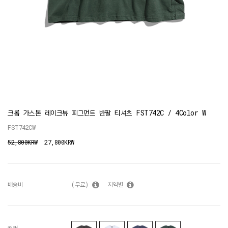
크롭 가스톤 레이크뷰 피그먼트 반팔 티셔츠 FST742C / 4Color W
FST742CW
52,800KRW
27,800KRW
배송비
(무료)
지역별