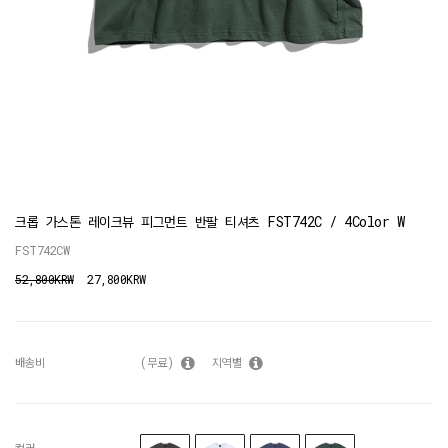
크롭 가스톤 레이크뷰 피그먼트 반팔 티셔츠 FST742C / 4Color W
FST742CW
52,800KRW
27,800KRW
배송비
(무료)
지역별