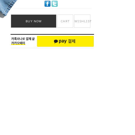
BUY NOW
CART
WISHLIST